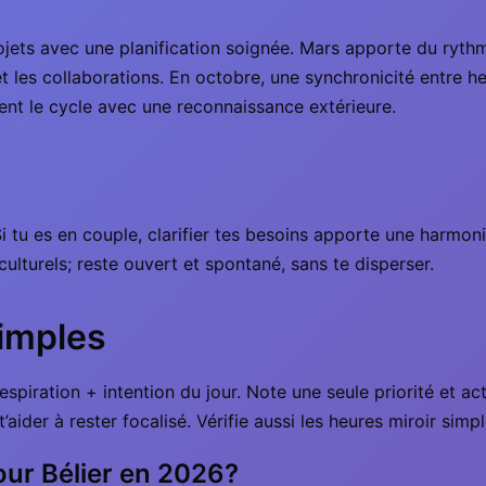
rojets avec une planification soignée. Mars apporte du ryth
s et les collaborations. En octobre, une synchronicité entre h
nt le cycle avec une reconnaissance extérieure.
i tu es en couple, clarifier tes besoins apporte une harmonie
ulturels; reste ouvert et spontané, sans te disperser.
simples
respiration + intention du jour. Note une seule priorité et a
aider à rester focalisé. Vérifie aussi les heures miroir simple
pour Bélier en 2026?