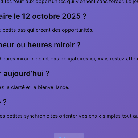
tes “oui” aux opportunités qui viennent sans forcer. Le jour
taire le 12 octobre 2025 ?
x petits pas qui créent des opportunités.
heur ou heures miroir ?
eures miroir ne sont pas obligatoires ici, mais restez attent
r aujourd’hui ?
ez la clarté et la bienveillance.
 ?
les petites synchronicités orienter vos choix simples tout au