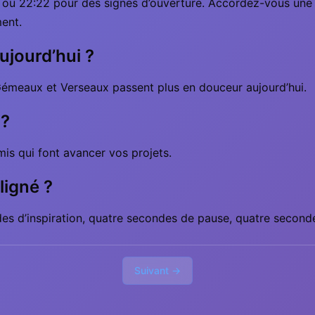
:11 ou 22:22 pour des signes d’ouverture. Accordez-vous une
ment.
aujourd’hui ?
 Gémeaux et Verseaux passent plus en douceur aujourd’hui.
 ?
mis qui font avancer vos projets.
ligné ?
s d’inspiration, quatre secondes de pause, quatre secondes 
Suivant →