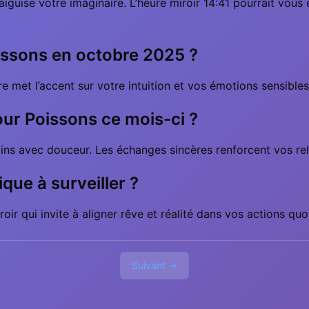
iguise votre imaginaire. L’heure miroir 14:41 pourrait vous 
oissons en octobre 2025 ?
bre met l’accent sur votre intuition et vos émotions sensibl
our Poissons ce mois-ci ?
 avec douceur. Les échanges sincères renforcent vos relat
ique à surveiller ?
r qui invite à aligner rêve et réalité dans vos actions quo
Suivant →