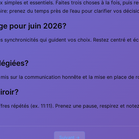
x simples et essentiels. Faites trois choses à la fois, puis 
aire: prenez du temps près de l’eau pour clarifier vos décisi
rge pour juin 2026?
es synchronicités qui guident vos choix. Restez centré et é
ilégiées?
t mis sur la communication honnête et la mise en place de r
roir?
res répétés (ex. 11:11). Prenez une pause, respirez et not
Suivant →