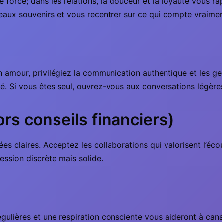
t une force; dans les relations, la douceur et la loyauté vou
eaux souvenirs et vous recentrer sur ce qui compte vraimen
. En amour, privilégiez la communication authentique et les g
é. Si vous êtes seul, ouvrez-vous aux conversations légères
ors conseils financiers)
es claires. Acceptez les collaborations qui valorisent l’écou
ssion discrète mais solide.
gulières et une respiration consciente vous aideront à canal