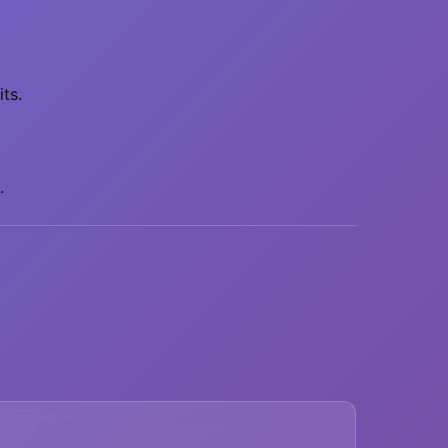
ts.
.